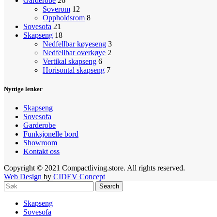
Garderobe
26
Soverom
12
Oppholdsrom
8
Sovesofa
21
Skapseng
18
Nedfellbar køyeseng
3
Nedfellbar overkøye
2
Vertikal skapseng
6
Horisontal skapseng
7
Nyttige lenker
Skapseng
Sovesofa
Garderobe
Funksjonelle bord
Showroom
Kontakt oss
Copyright © 2021 Compactliving.store. All rights reserved.
Web Design
by
CIDEV Concept
Search
Skapseng
Sovesofa