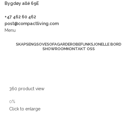
Bygdøy allé 69E
+47 462 60 462
post@compactliving.com
Menu
SKAPSENG
SOVESOFA
GARDEROBE
FUNKSJONELLE BORD
SHOWROOM
KONTAKT OSS
360 product view
0%
Click to enlarge