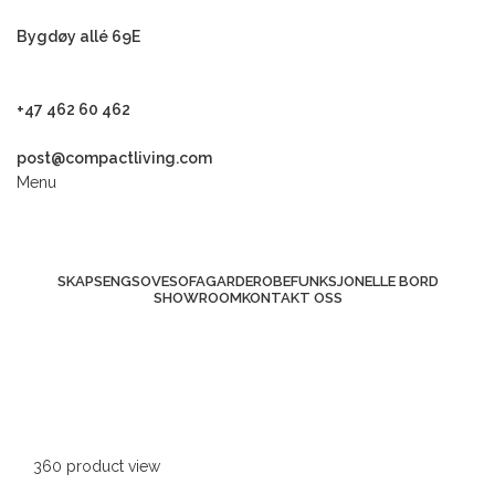
Bygdøy allé 69E
+47 462 60 462
post@compactliving.com
Menu
SKAPSENG
SOVESOFA
GARDEROBE
FUNKSJONELLE BORD
SHOWROOM
KONTAKT OSS
360 product view