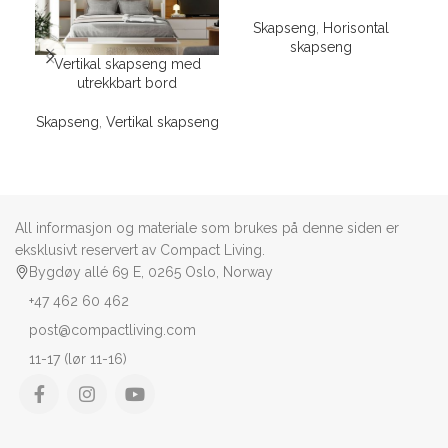
Skapseng
,
Horisontal
skapseng
Vertikal skapseng med
utrekkbart bord
Ska
Skapseng
,
Vertikal skapseng
All informasjon og materiale som brukes på denne siden er
eksklusivt reservert av Compact Living.
Bygdøy allé 69 E, 0265 Oslo, Norway
+47 462 60 462
post@compactliving.com
11-17 (lør 11-16)